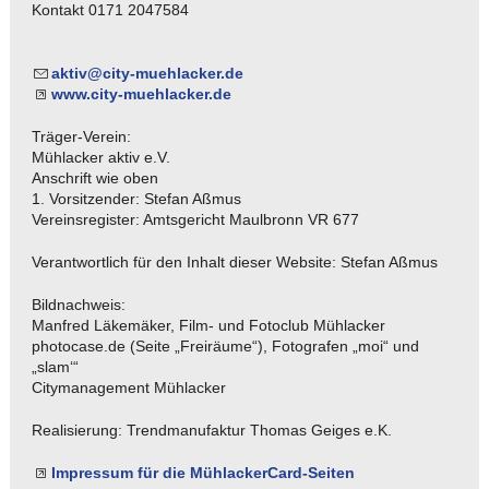
Kontakt 0171 2047584
kt
v
c
ty-m
hl
ck
r
d
www.city-muehlacker.de
Träger-Verein:
Mühlacker aktiv e.V.
Anschrift wie oben
1. Vorsitzender: Stefan Aßmus
Vereinsregister: Amtsgericht Maulbronn VR 677
Verantwortlich für den Inhalt dieser Website: Stefan Aßmus
Bildnachweis:
Manfred Läkemäker, Film- und Fotoclub Mühlacker
photocase.de (Seite „Freiräume“), Fotografen „moi“ und
„slam‘“
Citymanagement Mühlacker
Realisierung: Trendmanufaktur Thomas Geiges e.K.
Impressum für die MühlackerCard-Seiten