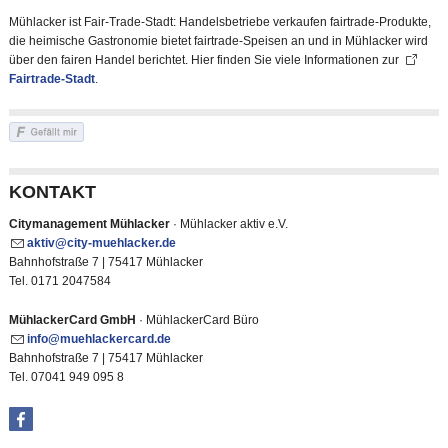
Mühlacker ist Fair-Trade-Stadt: Handelsbetriebe verkaufen fairtrade-Produkte,
die heimische Gastronomie bietet fairtrade-Speisen an und in Mühlacker wird
über den fairen Handel berichtet. Hier finden Sie viele Informationen zur
Fairtrade-Stadt
.
KONTAKT
Citymanagement Mühlacker
· Mühlacker aktiv e.V.
kt
v
c
ty-m
hl
ck
r
d
Bahnhofstraße 7 | 75417 Mühlacker
Tel. 0171 2047584
MühlackerCard GmbH
· MühlackerCard Büro
nf
m
hl
ck
rc
rd
d
Bahnhofstraße 7 | 75417 Mühlacker
Tel. 07041 949 095 8