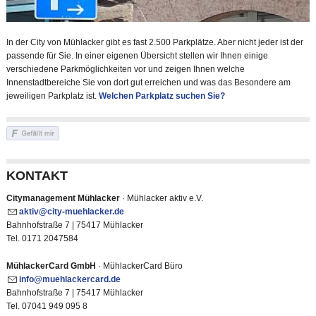
In der City von Mühlacker gibt es fast 2.500 Parkplätze. Aber nicht jeder ist der
passende für Sie. In einer eigenen Übersicht stellen wir Ihnen einige
verschiedene Parkmöglichkeiten vor und zeigen Ihnen welche
Innenstadtbereiche Sie von dort gut erreichen und was das Besondere am
jeweiligen Parkplatz ist.
Welchen Parkplatz suchen Sie?
KONTAKT
Citymanagement Mühlacker
· Mühlacker aktiv e.V.
kt
v
c
ty-m
hl
ck
r
d
Bahnhofstraße 7 | 75417 Mühlacker
Tel. 0171 2047584
MühlackerCard GmbH
· MühlackerCard Büro
nf
m
hl
ck
rc
rd
d
Bahnhofstraße 7 | 75417 Mühlacker
Tel. 07041 949 095 8